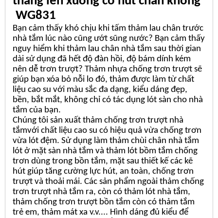
thang lên xuống có hút chân không
WG831
Bạn cảm thấy khó chịu khi tấm thảm lau chân trước
nhà tắm lúc nào cũng ướt sũng nước? Bạn cảm thấy
nguy hiểm khi thảm lau chân nhà tắm sau thời gian
dài sử dụng đã hết độ đàn hồi, độ bám dính kém
nên dễ trơn trượt? Thảm nhựa chống trơn trượt sẽ
giúp bạn xóa bỏ nỗi lo đó, thảm được làm từ chất
liệu cao su với màu sắc đa dạng, kiểu dáng đẹp,
bền, bắt mắt, không chỉ có tác dụng lót sàn cho nhà
tắm của bạn.
Chúng tôi sản xuất thảm chống trơn trượt nhà
tắmvới chất liệu cao su có hiệu quả vừa chống trơn
vừa lót đệm. Sử dụng làm thảm chùi chân nhà tắm
lót ở mặt sàn nhà tắm và thảm lót bồm tắm chống
trơn dùng trong bồn tắm, mặt sau thiết kế các kẽ
hút giúp tăng cường lực hút, an toàn, chống trơn
trượt và thoải mái. Các sản phẩm ngoài thảm chống
trơn trượt nhà tắm ra, còn có thảm lót nhà tắm,
thảm chống trơn trượt bồn tắm còn có thảm tắm
trẻ em, thảm mát xa v.v.... Hình dáng đủ kiểu để