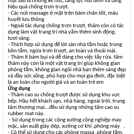
mặt sau là những kẽ hút, tăng lực hút dính và tăng
hiệu quả chống trơn trượt.
- Các nút massage ở mặt trên bám chân tốt, máu
huyết lưu thông
- Ngoài tác dụng chống trơn trượt, thảm còn có tác
dụng làm vật trang trí nhà yắm thêm sinh động,
tươi sáng.
- Thích hợp sử dụng để lót sàn nhà tắm hoặc trong
bồn tắm, ngừa trơn trượt, an toàn và thoải mái.
- Thảm ít bám bụi và dễ dàng cho việc tẩy rửa. tấm
thảm này còn là một vật trang trí giúp không gian
phòng tắm, không gian ngôi nhà bạn thêm sáng đẹp
và đầy sức sống, phù hợp cho mọi gia đình, đặc biệt
là an toàn cho người già và an toàn trẻ em
Ứng dụng
- Thảm cao su chống trượt được sử dụng khu vực
bếp. Hầu hết khách sạn, nhà hàng, ngoài trời, trung
tâm thương mại...đều sử dụng những tấm cao su
rubber mat này.
- Sử dụng trong các công xưởng công nghiệp may
mặc, sản xuất giày dép, xưởng cơ khí ,phòng máy .
- Có thể sử dụng cho các phòng massa ,phòng tắm,