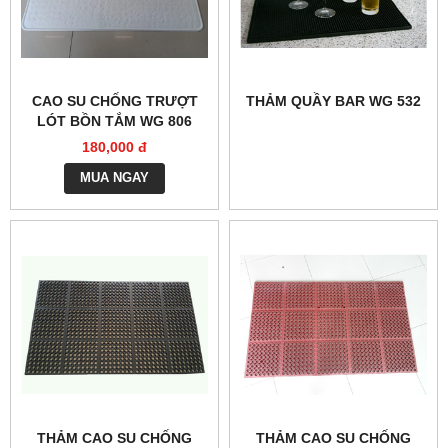
CAO SU CHỐNG TRƯỢT
THẢM QUẦY BAR WG 532
LÓT BỒN TẮM WG 806
180,000 đ
MUA NGAY
THẢM CAO SU CHỐNG
THẢM CAO SU CHỐNG