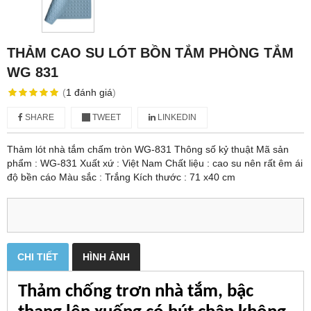
THẢM CAO SU LÓT BỒN TẮM PHÒNG TẮM
WG 831
(
1
đánh giá
)
SHARE
TWEET
LINKEDIN
Thảm lót nhà tắm chấm tròn WG-831 Thông số kỷ thuật Mã sản
phẩm : WG-831 Xuất xứ : Việt Nam Chất liệu : cao su nên rất êm ái
độ bền cáo Màu sắc : Trắng Kích thước : 71 x40 cm
CHI TIẾT
HÌNH ẢNH
Thảm chống trơn nhà tắm, bậc