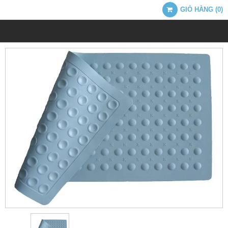
GIỎ HÀNG
(
0
)